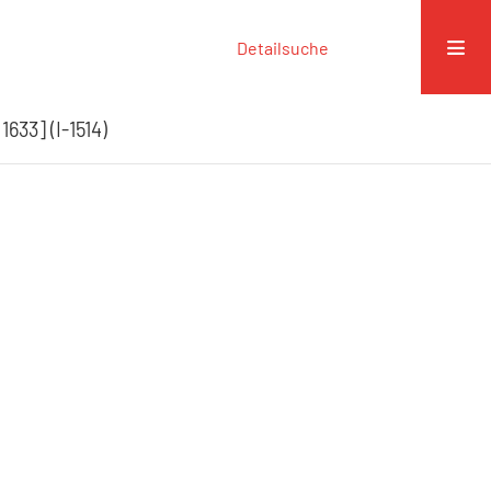
Detailsuche
633] (I-1514)