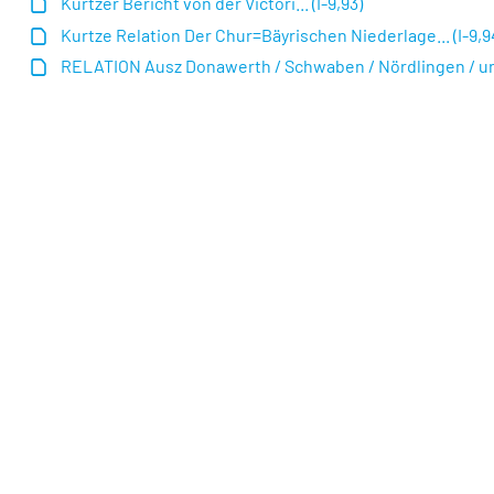
Kurtzer Bericht von der Victori... (I-9,93)
Kurtze Relation Der Chur=Bäyrischen Niederlage... (I-9,9
RELATION Ausz Donawerth / Schwaben / Nördlingen / und N