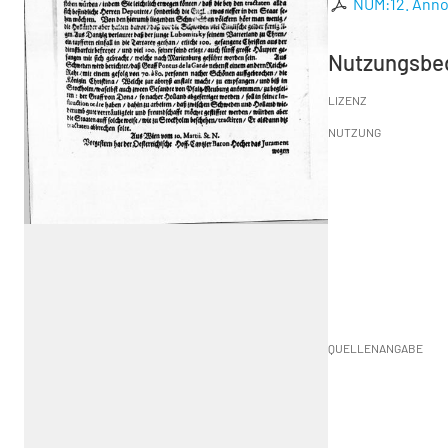
NUM:12. Ann
Nutzungsbe
LIZENZ
NUTZUNG
QUELLENANGABE