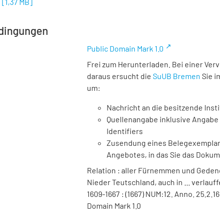
o
[
1,37 MB
]
dingungen
Public Domain Mark 1.0
Frei zum Herunterladen. Bei einer Ver
daraus ersucht die
SuUB Bremen
Sie i
um:
Nachricht an die besitzende Insti
Quellenangabe inklusive Angabe 
Identifiers
Zusendung eines Belegexemplares
Angebotes, in das Sie das Doku
Relation : aller Fürnemmen und Gedenc
Nieder Teutschland, auch in ... verlauf
1609-1667 : (1667) NUM:12. Anno. 25.2.1
Domain Mark 1.0