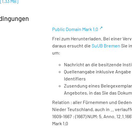
[
1,33 MB
]
dingungen
Public Domain Mark 1.0
Frei zum Herunterladen. Bei einer Ver
daraus ersucht die
SuUB Bremen
Sie i
um:
Nachricht an die besitzende Insti
Quellenangabe inklusive Angabe 
Identifiers
Zusendung eines Belegexemplares
Angebotes, in das Sie das Doku
Relation : aller Fürnemmen und Gedenc
Nieder Teutschland, auch in ... verlauf
1609-1667 : (1667) NUM: 5. Anno. 12.1.1
Mark 1.0