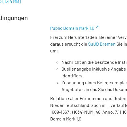
o
[
1,44 MB
]
dingungen
Public Domain Mark 1.0
Frei zum Herunterladen. Bei einer Ver
daraus ersucht die
SuUB Bremen
Sie i
um:
Nachricht an die besitzende Insti
Quellenangabe inklusive Angabe 
Identifiers
Zusendung eines Belegexemplares
Angebotes, in das Sie das Doku
Relation : aller Fürnemmen und Gedenc
Nieder Teutschland, auch in ... verlauf
1609-1667 : (1634) NUM: 48. Anno. 7.11.
Domain Mark 1.0