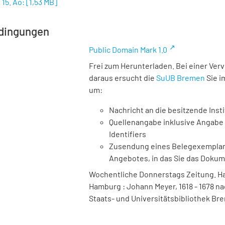
 15. Ao:
[
1,53 MB
]
dingungen
Public Domain Mark 1.0
Frei zum Herunterladen. Bei einer Ver
daraus ersucht die
SuUB Bremen
Sie i
um:
Nachricht an die besitzende Insti
Quellenangabe inklusive Angabe 
Identifiers
Zusendung eines Belegexemplares
Angebotes, in das Sie das Doku
Wochentliche Donnerstags Zeitung. Ha
Hamburg : Johann Meyer, 1618 - 1678 nac
Staats- und Universitätsbibliothek Bre