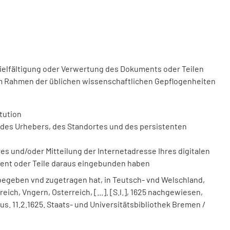
vielfältigung oder Verwertung des Dokuments oder Teilen
m Rahmen der üblichen wissenschaftlichen Gepflogenheiten
tution
des Urhebers, des Standortes und des persistenten
 und/oder Mitteilung der Internetadresse Ihres digitalen
ment oder Teile daraus eingebunden haben
 begeben vnd zugetragen hat, in Teutsch- vnd Welschland,
ich, Vngern, Osterreich, [...]. [S.l.], 1625 nachgewiesen,
tius. 11.2.1625. Staats- und Universitätsbibliothek Bremen /