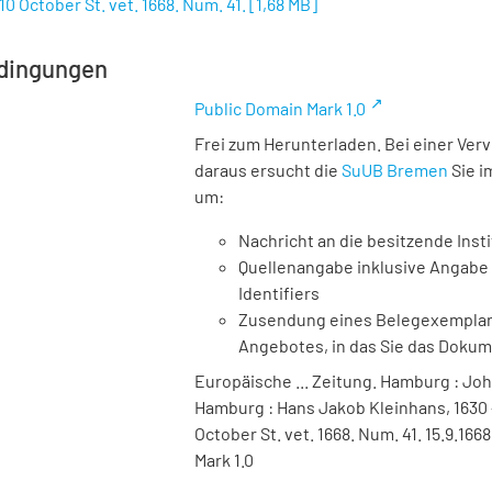
10 October St. vet. 1668. Num. 41.
[
1,68 MB
]
dingungen
Public Domain Mark 1.0
Frei zum Herunterladen. Bei einer Ver
daraus ersucht die
SuUB Bremen
Sie i
um:
Nachricht an die besitzende Insti
Quellenangabe inklusive Angabe 
Identifiers
Zusendung eines Belegexemplares
Angebotes, in das Sie das Doku
Europäische ... Zeitung. Hamburg : Joh
Hamburg : Hans Jakob Kleinhans, 1630 -
October St. vet. 1668. Num. 41. 15.9.16
Mark 1.0