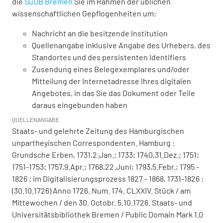
die
SuUB Bremen
Sie im Rahmen der üblichen
wissenschaftlichen Gepflogenheiten um:
Nachricht an die besitzende Institution
Quellenangabe inklusive Angabe des Urhebers, des
Standortes und des persistenten Identifiers
Zusendung eines Belegexemplares und/oder
Mitteilung der Internetadresse Ihres digitalen
Angebotes, in das Sie das Dokument oder Teile
daraus eingebunden haben
QUELLENANGABE
Staats- und gelehrte Zeitung des Hamburgischen
unpartheyischen Correspondenten. Hamburg :
Grundsche Erben, 1731,2.Jan.; 1733; 1740,31.Dez.; 1751;
1751-1753; 1757,9.Apr.; 1768,22.Juni; 1793,5.Febr.; 1795 -
1826 ; im Digitalisierungsprozess 1827 - 1868, 1731-1826 :
(30.10.1726) Anno 1726. Num. 174. CLXXIV. Stück / am
Mittewochen / den 30. Octobr. 5.10.1726. Staats- und
Universitätsbibliothek Bremen / Public Domain Mark 1.0