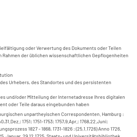
vielfältigung oder Verwertung des Dokuments oder Teilen
m Rahmen der üblichen wissenschaftlichen Gepflogenheiten
tution
des Urhebers, des Standortes und des persistenten
 und/oder Mitteilung der Internetadresse Ihres digitalen
ment oder Teile daraus eingebunden haben
mburgischen unpartheyischen Correspondenten. Hamburg :
,31.Dez.; 1751; 1751-1753; 1757,9.Apr.; 1768,22.Juni;
erungsprozess 1827 - 1868, 1731-1826 : (25.1.1726) Anno 1726.
25. Januar. 29.12.1725. Staats- und Universitätsbibliothek