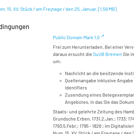
m. 15. XV. Stück / am Freytage / den 25. Januar.
[
1,59 MB
]
dingungen
Public Domain Mark 1.0
Frei zum Herunterladen. Bei einer Ver
daraus ersucht die
SuUB Bremen
Sie i
um:
Nachricht an die besitzende Insti
Quellenangabe inklusive Angabe 
Identifiers
Zusendung eines Belegexemplares
Angebotes, in das Sie das Doku
Staats- und gelehrte Zeitung des Ha
Grundsche Erben, 1731,2.Jan.; 1733; 1740
1793,5.Febr.; 1795 - 1826 ; im Digitalisi
Num. 15. XV. Stück / am Freytage / den 