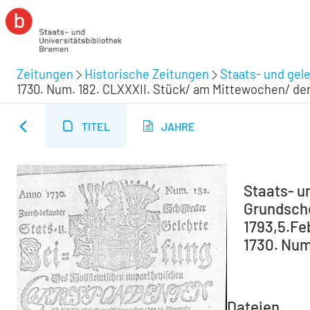
Zeitungen
Historische Zeitungen
Staats- und gel
1730. Num. 182. CLXXXII. Stück/ am Mittewochen/ de
TITEL
JAHRE
Staats- u
Grundsche 
1793,5.Feb
1730. Num
Dateien