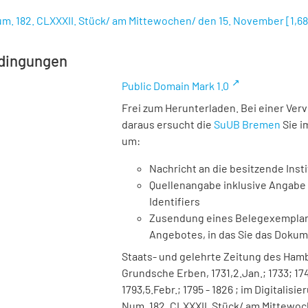
um. 182. CLXXXII. Stück/ am Mittewochen/ den 15. November
[
1,6
dingungen
Public Domain Mark 1.0
Frei zum Herunterladen. Bei einer Ver
daraus ersucht die
SuUB Bremen
Sie i
um:
Nachricht an die besitzende Insti
Quellenangabe inklusive Angabe 
Identifiers
Zusendung eines Belegexemplares
Angebotes, in das Sie das Doku
Staats- und gelehrte Zeitung des Ha
Grundsche Erben, 1731,2.Jan.; 1733; 1740
1793,5.Febr.; 1795 - 1826 ; im Digitalisi
Num. 182. CLXXXII. Stück/ am Mittewoch