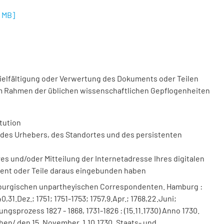
8 MB
]
vielfältigung oder Verwertung des Dokuments oder Teilen
m Rahmen der üblichen wissenschaftlichen Gepflogenheiten
tution
des Urhebers, des Standortes und des persistenten
 und/oder Mitteilung der Internetadresse Ihres digitalen
ment oder Teile daraus eingebunden haben
mburgischen unpartheyischen Correspondenten. Hamburg :
,31.Dez.; 1751; 1751-1753; 1757,9.Apr.; 1768,22.Juni;
erungsprozess 1827 - 1868, 1731-1826 : (15.11.1730) Anno 1730.
en/ den 15. November. 1.10.1730. Staats- und