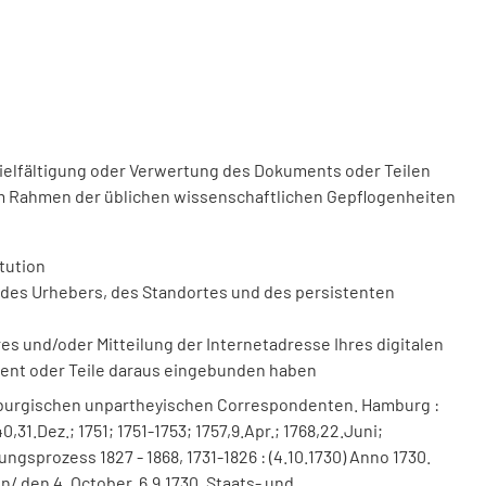
vielfältigung oder Verwertung des Dokuments oder Teilen
m Rahmen der üblichen wissenschaftlichen Gepflogenheiten
tution
des Urhebers, des Standortes und des persistenten
 und/oder Mitteilung der Internetadresse Ihres digitalen
ment oder Teile daraus eingebunden haben
mburgischen unpartheyischen Correspondenten. Hamburg :
,31.Dez.; 1751; 1751-1753; 1757,9.Apr.; 1768,22.Juni;
erungsprozess 1827 - 1868, 1731-1826 : (4.10.1730) Anno 1730.
/ den 4. October. 6.9.1730. Staats- und