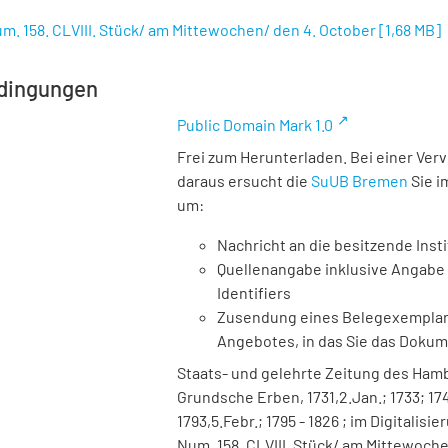
m. 158. CLVIII. Stück/ am Mittewochen/ den 4. October
[
1,68 MB
]
dingungen
Public Domain Mark 1.0
Frei zum Herunterladen. Bei einer Ver
daraus ersucht die
SuUB Bremen
Sie i
um:
Nachricht an die besitzende Insti
Quellenangabe inklusive Angabe 
Identifiers
Zusendung eines Belegexemplares
Angebotes, in das Sie das Doku
Staats- und gelehrte Zeitung des Ha
Grundsche Erben, 1731,2.Jan.; 1733; 1740
1793,5.Febr.; 1795 - 1826 ; im Digitalisi
Num. 158. CLVIII. Stück/ am Mittewochen