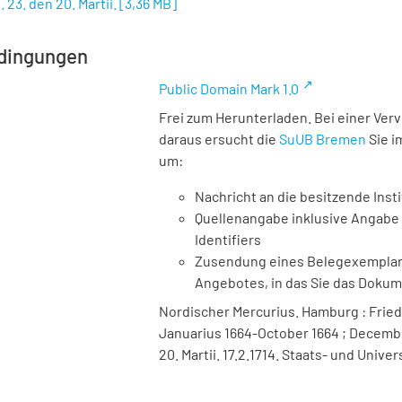
 23. den 20. Martii.
[
3,36 MB
]
dingungen
Public Domain Mark 1.0
Frei zum Herunterladen. Bei einer Ver
daraus ersucht die
SuUB Bremen
Sie i
um:
Nachricht an die besitzende Insti
Quellenangabe inklusive Angabe 
Identifiers
Zusendung eines Belegexemplares
Angebotes, in das Sie das Doku
Nordischer Mercurius. Hamburg : Friedr
Januarius 1664-October 1664 ; December
20. Martii. 17.2.1714. Staats- und Univ