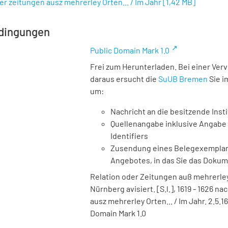
 zeitungen ausz mehrerley Orten... / Im Jahr
[
1,42 MB
]
dingungen
Public Domain Mark 1.0
Frei zum Herunterladen. Bei einer Ver
daraus ersucht die
SuUB Bremen
Sie i
um:
Nachricht an die besitzende Insti
Quellenangabe inklusive Angabe 
Identifiers
Zusendung eines Belegexemplares
Angebotes, in das Sie das Doku
Relation oder Zeitungen auß mehrerley
Nürnberg avisiert. [S.l.], 1619 - 1626 
ausz mehrerley Orten... / Im Jahr. 2.5.
Domain Mark 1.0