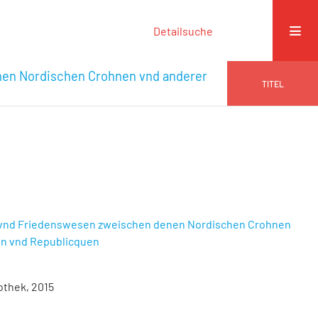
Detailsuche
nen Nordischen Crohnen vnd anderer
TITEL
g vnd Friedenswesen zweischen denen Nordischen Crohnen
en vnd Republicquen
othek, 2015