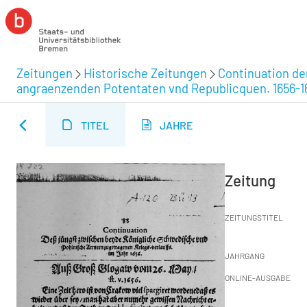
Zeitungen
Historische Zeitungen
Continuation de
angraenzenden Potentaten vnd Republicquen. 1656-1
TITEL
JAHRE
Zeitung
ZEITUNGSTITEL
JAHRGANG
ONLINE-AUSGABE