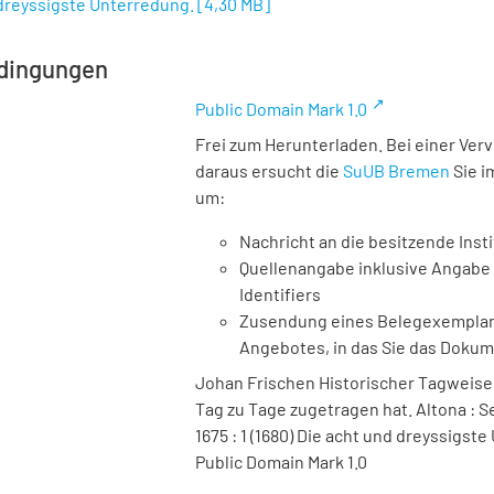
 dreyssigste Unterredung.
[
4,30 MB
]
dingungen
Public Domain Mark 1.0
Frei zum Herunterladen. Bei einer Ver
daraus ersucht die
SuUB Bremen
Sie i
um:
Nachricht an die besitzende Insti
Quellenangabe inklusive Angabe 
Identifiers
Zusendung eines Belegexemplares
Angebotes, in das Sie das Doku
Johan Frischen Historischer Tagweiser
Tag zu Tage zugetragen hat. Altona : Se
1675 : 1 (1680) Die acht und dreyssigst
Public Domain Mark 1.0