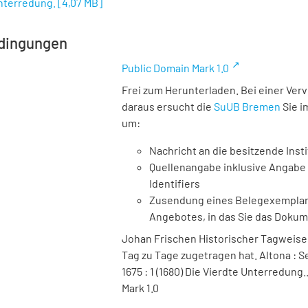
Unterredung.
[
4,07 MB
]
dingungen
Public Domain Mark 1.0
Frei zum Herunterladen. Bei einer Ver
daraus ersucht die
SuUB Bremen
Sie i
um:
Nachricht an die besitzende Insti
Quellenangabe inklusive Angabe 
Identifiers
Zusendung eines Belegexemplares
Angebotes, in das Sie das Doku
Johan Frischen Historischer Tagweiser
Tag zu Tage zugetragen hat. Altona : Se
1675 : 1 (1680) Die Vierdte Unterredung
Mark 1.0