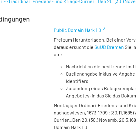
 Extraordinari Friedens- und Kriegs-Currier...Den 20. (30.) Nov
dingungen
Public Domain Mark 1.0
Frei zum Herunterladen. Bei einer Ver
daraus ersucht die
SuUB Bremen
Sie i
um:
Nachricht an die besitzende Insti
Quellenangabe inklusive Angabe 
Identifiers
Zusendung eines Belegexemplares
Angebotes, in das Sie das Doku
Montägiger Ordinari-Friedens- und Krieg
nachgewiesen, 1673-1709 : (30.11.1685)
Currier...Den 20. (30.) Novemb. 20.5.16
Domain Mark 1.0