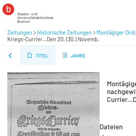
Zeitungen
Historische Zeitungen
Montägiger Ordi
Kriegs-Currier...Den 20. (30.) Novemb.
TITEL
JAHRE
Montägiger
nachgewie
Currier..
Dateien