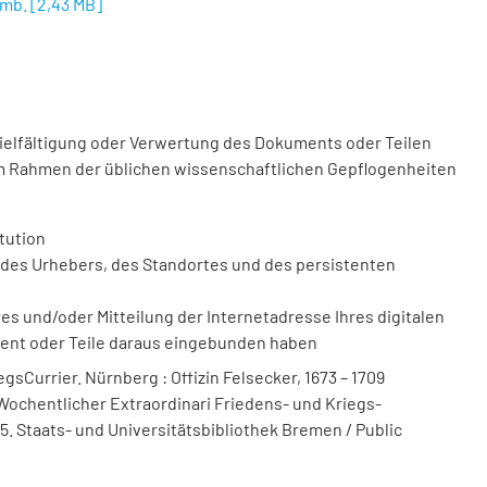
emb.
[
2,43 MB
]
vielfältigung oder Verwertung des Dokuments oder Teilen
m Rahmen der üblichen wissenschaftlichen Gepflogenheiten
tution
des Urhebers, des Standortes und des persistenten
 und/oder Mitteilung der Internetadresse Ihres digitalen
ment oder Teile daraus eingebunden haben
sCurrier. Nürnberg : Offizin Felsecker, 1673 – 1709
 Wochentlicher Extraordinari Friedens- und Kriegs-
85. Staats- und Universitätsbibliothek Bremen / Public