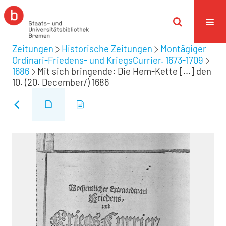
Zeitungen
Historische Zeitungen
Montägiger
Ordinari-Friedens- und KriegsCurrier. 1673-1709
1686
Mit sich bringende: Die Hem-Kette [...] den
10. (20. December/) 1686