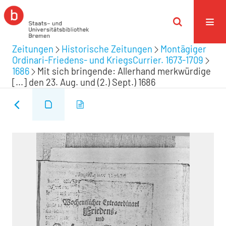
Zeitungen
Historische Zeitungen
Montägiger
Ordinari-Friedens- und KriegsCurrier. 1673-1709
1686
Mit sich bringende: Allerhand merkwürdige
[...] den 23. Aug. und (2.) Sept.) 1686