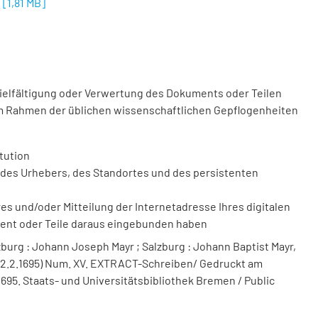
o
[
1,81 MB
]
vielfältigung oder Verwertung des Dokuments oder Teilen
m Rahmen der üblichen wissenschaftlichen Gepflogenheiten
tution
des Urhebers, des Standortes und des persistenten
 und/oder Mitteilung der Internetadresse Ihres digitalen
ment oder Teile daraus eingebunden haben
burg : Johann Joseph Mayr ; Salzburg : Johann Baptist Mayr,
 (22.2.1695) Num. XV. EXTRACT-Schreiben/ Gedruckt am
1695. Staats- und Universitätsbibliothek Bremen / Public