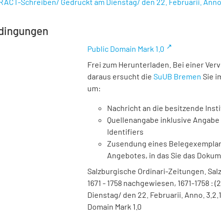
RACT-Schreiben/ Gedruckt am Dienstag/ den 22. Februarii. Ann
dingungen
Public Domain Mark 1.0
Frei zum Herunterladen. Bei einer Ver
daraus ersucht die
SuUB Bremen
Sie i
um:
Nachricht an die besitzende Insti
Quellenangabe inklusive Angabe 
Identifiers
Zusendung eines Belegexemplares
Angebotes, in das Sie das Doku
Salzburgische Ordinari-Zeitungen. Salz
1671 - 1758 nachgewiesen, 1671-1758 :
Dienstag/ den 22. Februarii. Anno. 3.2.
Domain Mark 1.0