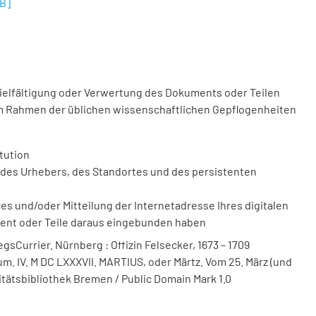
MB
]
vielfältigung oder Verwertung des Dokuments oder Teilen
m Rahmen der üblichen wissenschaftlichen Gepflogenheiten
tution
des Urhebers, des Standortes und des persistenten
 und/oder Mitteilung der Internetadresse Ihres digitalen
ment oder Teile daraus eingebunden haben
sCurrier. Nürnberg : Offizin Felsecker, 1673 – 1709
um. IV. M DC LXXXVII. MARTIUS, oder Märtz. Vom 25. März (und
rsitätsbibliothek Bremen / Public Domain Mark 1.0