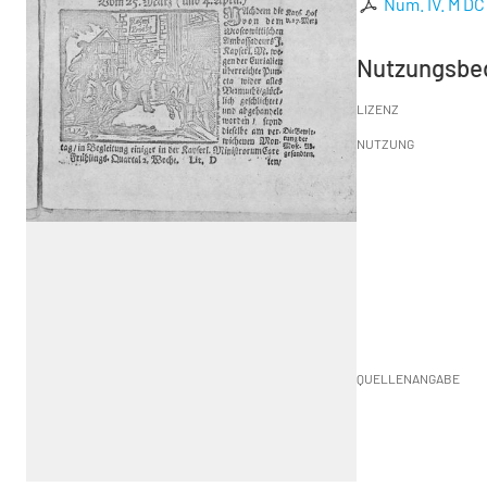
Num. IV. M DC
Nutzungsbe
LIZENZ
NUTZUNG
QUELLENANGABE