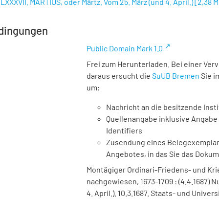
 LXXXVII. MARTIUS, oder Märtz. Vom 25. März (und 4. April.)
[
2,38 
dingungen
Public Domain Mark 1.0
Frei zum Herunterladen. Bei einer Ver
daraus ersucht die
SuUB Bremen
Sie i
um:
Nachricht an die besitzende Insti
Quellenangabe inklusive Angabe 
Identifiers
Zusendung eines Belegexemplares
Angebotes, in das Sie das Doku
Montägiger Ordinari-Friedens- und Krieg
nachgewiesen, 1673-1709 : (4.4.1687) N
4. April.). 10.3.1687. Staats- und Unive