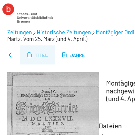
Zeitungen
Historische Zeitungen
Montägiger Ordi
Märtz. Vom 25. März (und 4. April.)
TITEL
JAHRE
Montägiger
nachgewie
(und 4. Ap
Dateien