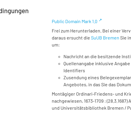
dingungen
Public Domain Mark 1.0
Frei zum Herunterladen. Bei einer Ver
daraus ersucht die
SuUB Bremen
Sie i
um:
Nachricht an die besitzende Insti
Quellenangabe inklusive Angabe 
Identifiers
Zusendung eines Belegexemplares
Angebotes, in das Sie das Doku
Montägiger Ordinari-Friedens- und Krieg
nachgewiesen, 1673-1709 : (28.3.1687) Ann
und Universitätsbibliothek Bremen / P