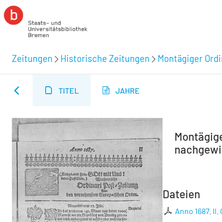
Zeitungen
Historische Zeitungen
Montägiger Ordi
TITEL
JAHRE
Montägiger
nachgewies
Dateien
Anno 1687. II.