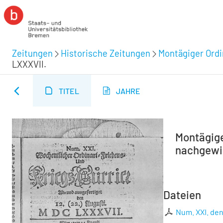
Zeitungen
Historische Zeitungen
Montägiger Ordi
LXXXVII.
TITEL
JAHRE
Montägiger
nachgewie
Dateien
Num. XXI. den 