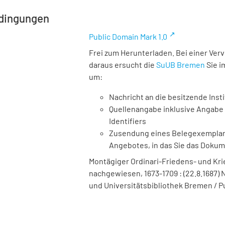
dingungen
Public Domain Mark 1.0
Frei zum Herunterladen. Bei einer Ver
daraus ersucht die
SuUB Bremen
Sie i
um:
Nachricht an die besitzende Insti
Quellenangabe inklusive Angabe 
Identifiers
Zusendung eines Belegexemplares
Angebotes, in das Sie das Doku
Montägiger Ordinari-Friedens- und Krieg
nachgewiesen, 1673-1709 : (22.8.1687) Nu
und Universitätsbibliothek Bremen / P