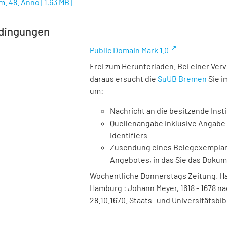
m. 48. Anno
[
1,63 MB
]
dingungen
Public Domain Mark 1.0
Frei zum Herunterladen. Bei einer Ver
daraus ersucht die
SuUB Bremen
Sie i
um:
Nachricht an die besitzende Insti
Quellenangabe inklusive Angabe 
Identifiers
Zusendung eines Belegexemplares
Angebotes, in das Sie das Doku
Wochentliche Donnerstags Zeitung. Ha
Hamburg : Johann Meyer, 1618 - 1678 na
28.10.1670. Staats- und Universitätsbi