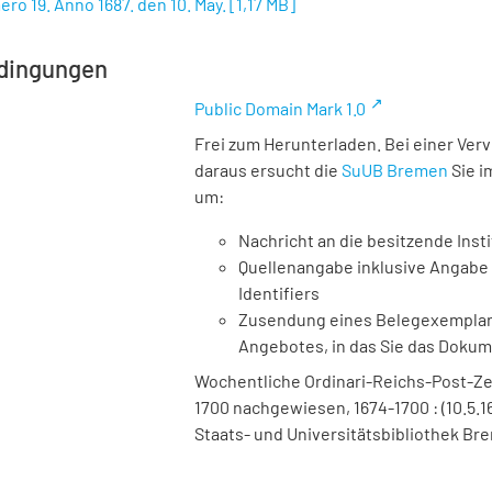
ero 19. Anno 1687. den 10. May.
[
1,17 MB
]
dingungen
Public Domain Mark 1.0
Frei zum Herunterladen. Bei einer Ver
daraus ersucht die
SuUB Bremen
Sie i
um:
Nachricht an die besitzende Insti
Quellenangabe inklusive Angabe 
Identifiers
Zusendung eines Belegexemplares
Angebotes, in das Sie das Doku
Wochentliche Ordinari-Reichs-Post-Ze
1700 nachgewiesen, 1674-1700 : (10.5.16
Staats- und Universitätsbibliothek Bre