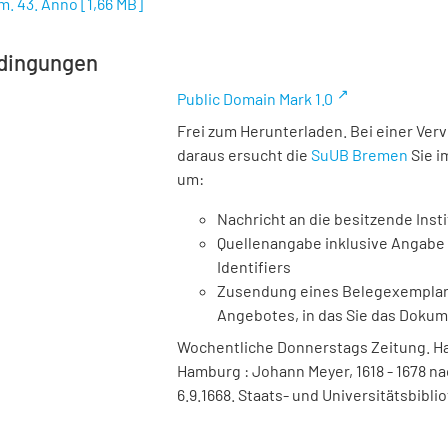
m. 43. Anno
[
1,66 MB
]
dingungen
Public Domain Mark 1.0
Frei zum Herunterladen. Bei einer Ver
daraus ersucht die
SuUB Bremen
Sie i
um:
Nachricht an die besitzende Insti
Quellenangabe inklusive Angabe 
Identifiers
Zusendung eines Belegexemplares
Angebotes, in das Sie das Doku
Wochentliche Donnerstags Zeitung. Ha
Hamburg : Johann Meyer, 1618 - 1678 na
6.9.1668. Staats- und Universitätsbibl