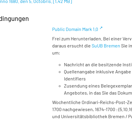
no 1680. den 5. Octobris.
[
1,42 MB
]
dingungen
Public Domain Mark 1.0
Frei zum Herunterladen. Bei einer Ver
daraus ersucht die
SuUB Bremen
Sie i
um:
Nachricht an die besitzende Insti
Quellenangabe inklusive Angabe 
Identifiers
Zusendung eines Belegexemplares
Angebotes, in das Sie das Doku
Wochentliche Ordinari-Reichs-Post-Ze
1700 nachgewiesen, 1674-1700 : (5.10.16
und Universitätsbibliothek Bremen / P