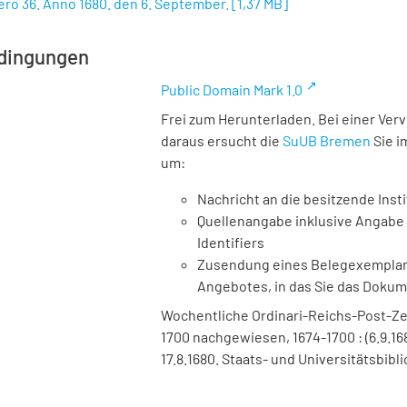
ro 36. Anno 1680. den 6. September.
[
1,37 MB
]
dingungen
Public Domain Mark 1.0
Frei zum Herunterladen. Bei einer Ver
daraus ersucht die
SuUB Bremen
Sie i
um:
Nachricht an die besitzende Insti
Quellenangabe inklusive Angabe 
Identifiers
Zusendung eines Belegexemplares
Angebotes, in das Sie das Doku
Wochentliche Ordinari-Reichs-Post-Ze
1700 nachgewiesen, 1674-1700 : (6.9.16
17.8.1680. Staats- und Universitätsbibl