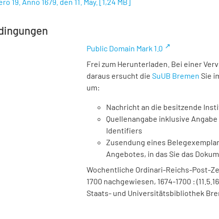
ro 19. Anno 1679. den 11. May.
[
1,24 MB
]
dingungen
Public Domain Mark 1.0
Frei zum Herunterladen. Bei einer Ver
daraus ersucht die
SuUB Bremen
Sie i
um:
Nachricht an die besitzende Insti
Quellenangabe inklusive Angabe 
Identifiers
Zusendung eines Belegexemplares
Angebotes, in das Sie das Doku
Wochentliche Ordinari-Reichs-Post-Ze
1700 nachgewiesen, 1674-1700 : (11.5.16
Staats- und Universitätsbibliothek Bre