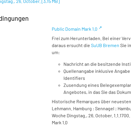
gstag., 26. October.
[
3,15 MB
]
dingungen
Public Domain Mark 1.0
Frei zum Herunterladen. Bei einer Ver
daraus ersucht die
SuUB Bremen
Sie i
um:
Nachricht an die besitzende Insti
Quellenangabe inklusive Angabe 
Identifiers
Zusendung eines Belegexemplares
Angebotes, in das Sie das Doku
Historische Remarques über neuesten S
Lehmann. Hamburg : Sennagel ; Hamburg 
Woche Dingstag., 26. October. 1.1.1700
Mark 1.0