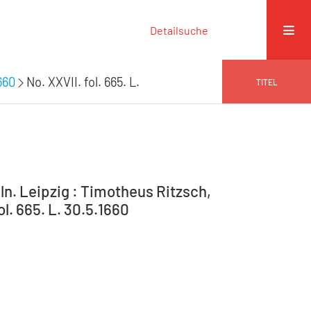
Detailsuche
660
No. XXVII. fol. 665. L.
TITEL
n. Leipzig : Timotheus Ritzsch,
ol. 665. L. 30.5.1660