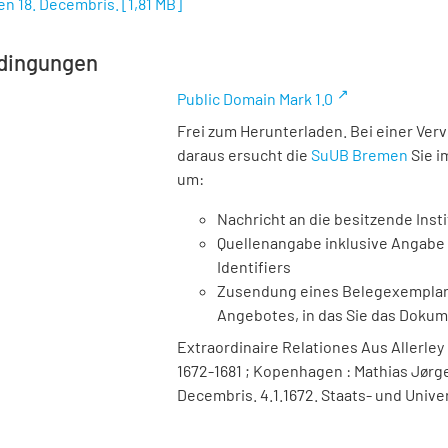
en 18. Decembris.
[
1,81 MB
]
dingungen
Public Domain Mark 1.0
Frei zum Herunterladen. Bei einer Ver
daraus ersucht die
SuUB Bremen
Sie i
um:
Nachricht an die besitzende Insti
Quellenangabe inklusive Angabe 
Identifiers
Zusendung eines Belegexemplares
Angebotes, in das Sie das Doku
Extraordinaire Relationes Aus Allerley
1672-1681 ; Kopenhagen : Mathias Jørge
Decembris. 4.1.1672. Staats- und Unive