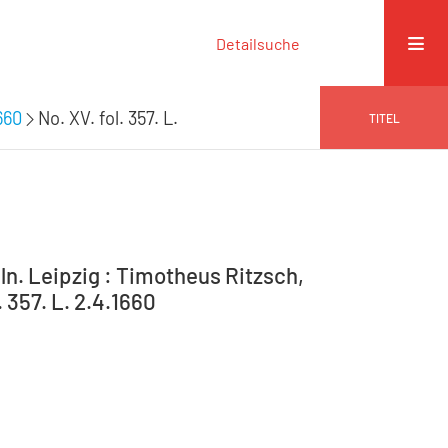
Detailsuche
660
No. XV. fol. 357. L.
TITEL
n. Leipzig : Timotheus Ritzsch,
. 357. L. 2.4.1660