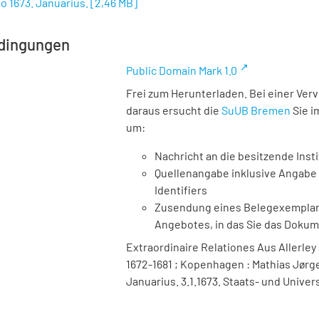
o 1673. Januarius.
[
2,46 MB
]
dingungen
Public Domain Mark 1.0
Frei zum Herunterladen. Bei einer Ver
daraus ersucht die
SuUB Bremen
Sie i
um:
Nachricht an die besitzende Insti
Quellenangabe inklusive Angabe 
Identifiers
Zusendung eines Belegexemplares
Angebotes, in das Sie das Doku
Extraordinaire Relationes Aus Allerley
1672-1681 ; Kopenhagen : Mathias Jørgen
Januarius. 3.1.1673. Staats- und Univer