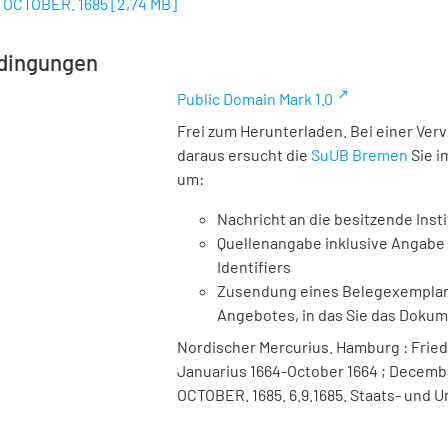
3 OCTOBER. 1685
[
2,74 MB
]
dingungen
Public Domain Mark 1.0
Frei zum Herunterladen. Bei einer Ver
daraus ersucht die
SuUB Bremen
Sie i
um:
Nachricht an die besitzende Insti
Quellenangabe inklusive Angabe 
Identifiers
Zusendung eines Belegexemplares
Angebotes, in das Sie das Doku
Nordischer Mercurius. Hamburg : Friedr
Januarius 1664-October 1664 ; December
OCTOBER. 1685. 6.9.1685. Staats- und U