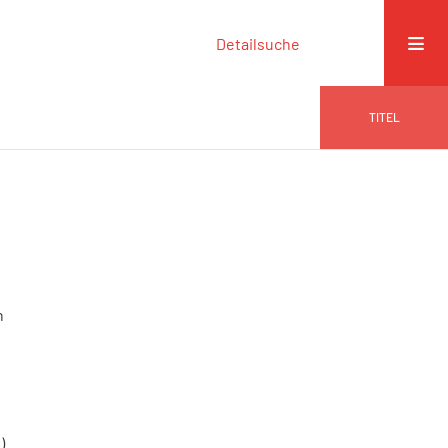
Detailsuche
TITEL
n
)