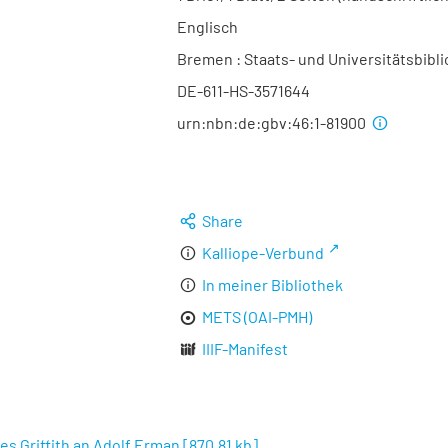
Englisch
Bremen : Staats- und Universitätsbibli
DE-611-HS-3571644
urn:nbn:de:gbv:46:1-81900
Share
Kalliope-Verbund
In meiner Bibliothek
METS (OAI-PMH)
IIIF-Manifest
es Griffith an Adolf Erman
[
870,81 kb
]