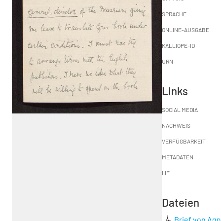
SPRACHE
ONLINE-AUSGABE
KALLIOPE-ID
URN
Links
SOCIAL MEDIA
NACHWEIS
VERFÜGBARKEIT
METADATEN
IIIF
Dateien
Brief von Agn