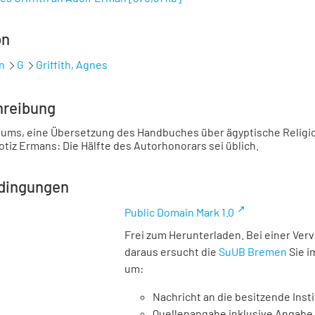
on
n
G
Griffith, Agnes
hreibung
ms, eine Übersetzung des Handbuches über ägyptische Religion
otiz Ermans: Die Hälfte des Autorhonorars sei üblich.
dingungen
Public Domain Mark 1.0
Frei zum Herunterladen. Bei einer Ver
daraus ersucht die
SuUB Bremen
Sie i
um:
Nachricht an die besitzende Insti
Quellenangabe inklusive Angabe 