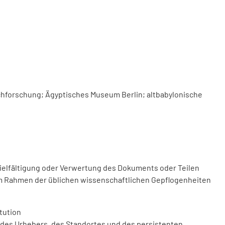
achforschung; Ägyptisches Museum Berlin; altbabylonische
vielfältigung oder Verwertung des Dokuments oder Teilen
m Rahmen der üblichen wissenschaftlichen Gepflogenheiten
tution
des Urhebers, des Standortes und des persistenten