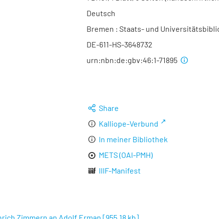
Deutsch
Bremen : Staats- und Universitätsbibli
DE-611-HS-3648732
urn:nbn:de:gbv:46:1-71895
Share
Kalliope-Verbund
In meiner Bibliothek
METS (OAI-PMH)
IIIF-Manifest
inrich Zimmern an Adolf Erman
[
955,18 kb
]