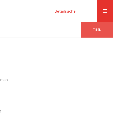
Detailsuche
TITEL
Erman
)