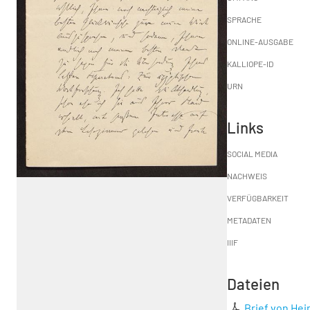
SPRACHE
ONLINE-AUSGABE
KALLIOPE-ID
URN
Links
SOCIAL MEDIA
NACHWEIS
VERFÜGBARKEIT
METADATEN
IIIF
Dateien
Brief von He