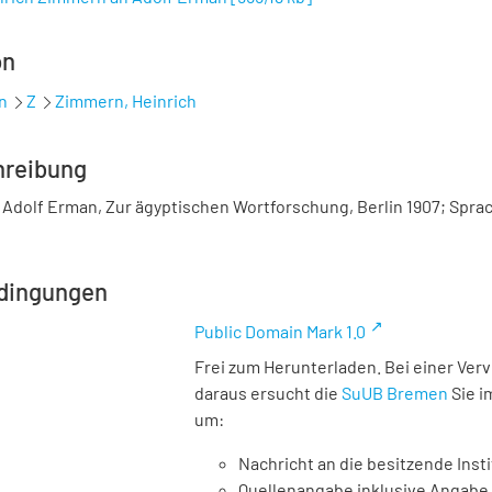
on
n
Z
Zimmern, Heinrich
hreibung
 Adolf Erman, Zur ägyptischen Wortforschung, Berlin 1907; Spr
dingungen
Public Domain Mark 1.0
Frei zum Herunterladen. Bei einer Ver
daraus ersucht die
SuUB Bremen
Sie i
um:
Nachricht an die besitzende Insti
Quellenangabe inklusive Angabe 