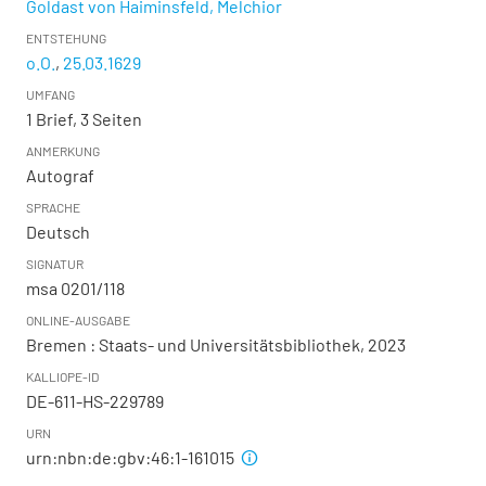
Goldast von Haiminsfeld, Melchior
ENTSTEHUNG
o.O.
,
25.03.1629
UMFANG
1 Brief, 3 Seiten
ANMERKUNG
Autograf
SPRACHE
Deutsch
SIGNATUR
msa 0201/118
ONLINE-AUSGABE
Bremen : Staats- und Universitätsbibliothek, 2023
KALLIOPE-ID
DE-611-HS-229789
URN
urn:nbn:de:gbv:46:1-161015