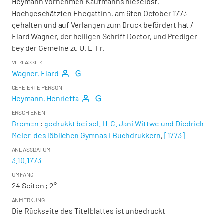
Heymann vornehmen Kaufmanns hieselbst,
Hochgeschätzten Ehegattinn, am 6ten October 1773
gehalten und auf Verlangen zum Druck befördert hat
/
Elard Wagner, der heiligen Schrift Doctor, und Prediger
bey der Gemeine zu U. L. Fr.
VERFASSER
Wagner, Elard
GEFEIERTE PERSON
Heymann, Henrietta
ERSCHIENEN
Bremen
:
gedrukkt bei sel. H. C. Jani Wittwe und Diedrich
Meier, des löblichen Gymnasii Buchdrukkern
,
[1773]
ANLASSDATUM
3.10.1773
UMFANG
24 Seiten ; 2°
ANMERKUNG
Die Rückseite des Titelblattes ist unbedruckt