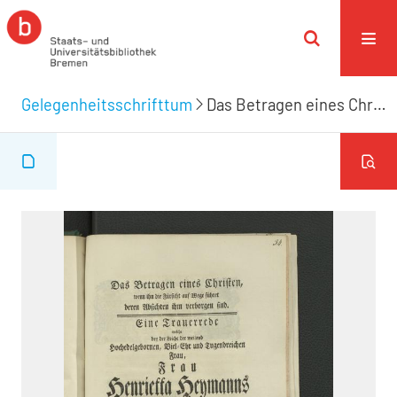
Gelegenheitsschrifttum
Das Betragen eines Christen, wenn ihn die Fürsicht auf Wege führet deren Absichten ihm verborgen sind.