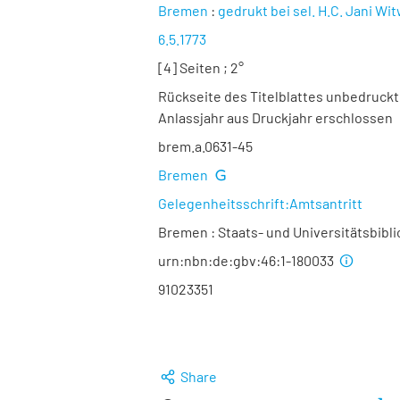
Bremen
:
gedrukt bei sel. H.C. Jani Wi
6.5.1773
[4] Seiten ; 2°
Rückseite des Titelblattes unbedruckt
Anlassjahr aus Druckjahr erschlossen
brem.a.0631-45
Bremen
Gelegenheitsschrift:Amtsantritt
Bremen : Staats- und Universitätsbibl
urn:nbn:de:gbv:46:1-180033
91023351
Share