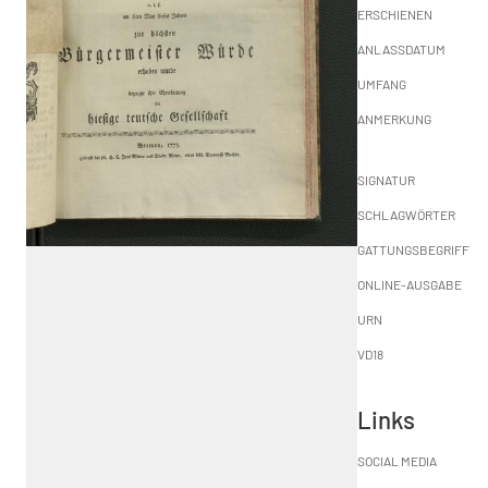
ERSCHIENEN
ANLASSDATUM
UMFANG
ANMERKUNG
SIGNATUR
SCHLAGWÖRTER
GATTUNGSBEGRIFF
ONLINE-AUSGABE
URN
VD18
Links
SOCIAL MEDIA