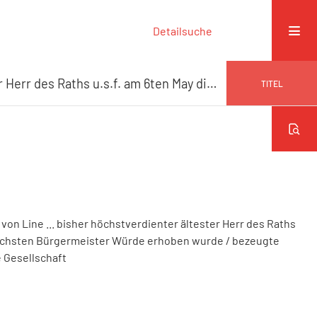
Detailsuche
Als Se. Magnificenz T.T. Herr Herrmann von Line ... bisher höchstverdienter ältester Herr des Raths u.s.f. am 6ten May dieses Jahres zur höchsten Bürgermeister Würde erhoben wurde
TITEL
 von Line ... bisher höchstverdienter ältester Herr des Raths
 höchsten Bürgermeister Würde erhoben wurde
/ bezeugte
e Gesellschaft