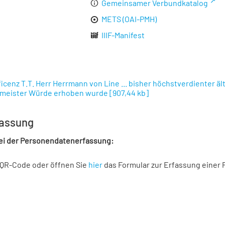
Gemeinsamer Verbundkatalog
METS (OAI-PMH)
IIIF-Manifest
ficenz T.T. Herr Herrmann von Line ... bisher höchstverdienter äl
meister Würde erhoben wurde
[
907,44 kb
]
assung
bei der Personendatenerfassung:
 QR-Code oder öffnen Sie
hier
das Formular zur Erfassung einer 