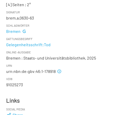
[4] Seiten ; 2°
SIGNATUR
brem.a.0630-63
SCHLAGWÖRTER
Bremen
GATTUNGSBEGRIFF
Gelegenheitsschrift:Tod
ONLINE-AUSGABE
Bremen : Staats- und Universitätsbibliothek, 2025
URN
urn:nbn:de:gbv:46:1-178918
VD18
91025273
Links
SOCIAL MEDIA
Share