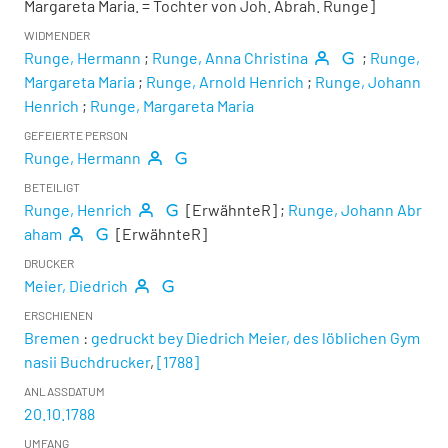
Margareta Maria. = Tochter von Joh. Abrah. Runge]
WIDMENDER
Runge, Hermann
;
Runge, Anna Christina
;
Runge,
Margareta Maria
;
Runge, Arnold Henrich
;
Runge, Johann
Henrich
;
Runge, Margareta Maria
GEFEIERTE PERSON
Runge, Hermann
BETEILIGT
Runge, Henrich
[ErwähnteR]
;
Runge, Johann Abr
aham
[ErwähnteR]
DRUCKER
Meier, Diedrich
ERSCHIENEN
Bremen
:
gedruckt bey Diedrich Meier, des löblichen Gym
nasii Buchdrucker
,
[1788]
ANLASSDATUM
20.10.1788
UMFANG