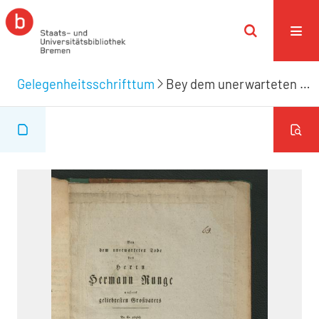
Gelegenheitsschrifttum
Bey dem unerwarteten Tode des Herrn Hermann Runge unsers geliebtesten Großvaters