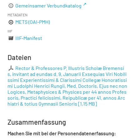
Gemeinsamer Verbundkatalog
METADATEN
METS (OAI-PMH)
IIIF
IIIF-Manifest
Dateien
Rector & Professores P. Illustris Scholæ Bremensi
s, invitant ad eundas d. 9. Januarii Exsequias Viri Nobili
ssimi Experientissimi & Clarissimi Collegæ Honoratissi
mi Ludolphi Henrici Rungii, Med. Doctoris, Ejus nec non
Logices, Metaphysices & Physices per 44 annos Profes
soris, Practici felicissimi, Reipublicæ per 41. annos Arc
hiatri & totius Gymnasii Senioris
[
1,15 MB
]
Zusammenfassung
Machen Sie mit bei der Personendatenerfassung: