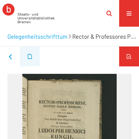
Gelegenheitsschrifttum
Rector & Professores P. Illustris Scholæ Bremensis, invitant ad eundas d. 9. Januarii Exsequias Viri Nobilissimi Experientissimi & Clarissimi Collegæ Honoratissimi Ludolphi Henrici Rungii, Med. Doctoris, Ejus nec non Logices, Metaphysices & Physices per 44 annos Professoris, Practici felicissimi, Reipublicæ per 41. annos Archiatri & totius Gymnasii Senioris