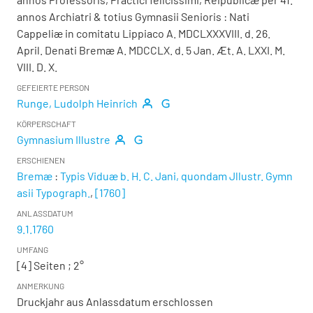
annos Archiatri & totius Gymnasii Senioris
:
Nati
Cappeliæ in comitatu Lippiaco A. MDCLXXXVIII. d. 26.
April. Denati Bremæ A. MDCCLX. d. 5 Jan. Æt. A. LXXI. M.
VIII. D. X.
GEFEIERTE PERSON
Runge, Ludolph Heinrich
KÖRPERSCHAFT
Gymnasium Illustre
ERSCHIENEN
Bremæ
:
Typis Viduæ b. H. C. Jani, quondam Jllustr. Gymn
asii Typograph.
,
[1760]
ANLASSDATUM
9.1.1760
UMFANG
[4] Seiten ; 2°
ANMERKUNG
Druckjahr aus Anlassdatum erschlossen