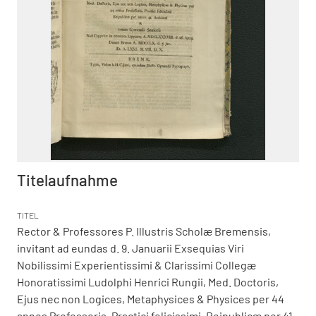
Titelaufnahme
TITEL
Rector & Professores P. Illustris Scholæ Bremensis,
invitant ad eundas d. 9. Januarii Exsequias Viri
Nobilissimi Experientissimi & Clarissimi Collegæ
Honoratissimi Ludolphi Henrici Rungii, Med. Doctoris,
Ejus nec non Logices, Metaphysices & Physices per 44
annos Professoris, Practici felicissimi, Reipublicæ per 41.