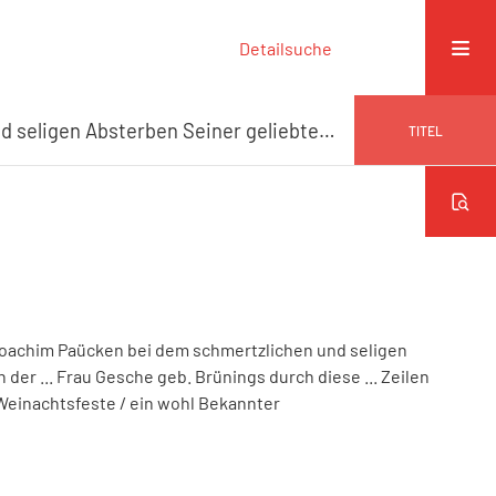
Detailsuche
Sein hertzliches Beileid wolte dem ... Joachim Paücken bei dem schmertzlichen und seligen Absterben Seiner geliebten Ehegattinn der ... Frau Gesche geb. Brünings durch diese ... Zeilen bezeugen
TITEL
. Joachim Paücken bei dem schmertzlichen und seligen
der ... Frau Gesche geb. Brünings durch diese ... Zeilen
 Weinachtsfeste
/ ein wohl Bekannter