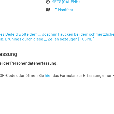
METS (OAI-PMH)
IIIF-Manifest
hes Beileid wolte dem ... Joachim Paücken bei dem schmertzlich
eb. Brünings durch diese ... Zeilen bezeugen
[
1,05 MB
]
assung
bei der Personendatenerfassung:
 QR-Code oder öffnen Sie
hier
das Formular zur Erfassung einer 