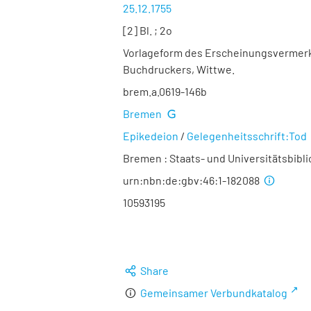
25.12.1755
[2] Bl. ; 2o
Vorlageform des Erscheinungsvermerks: 
Buchdruckers, Wittwe.
brem.a.0619-146b
Bremen
Epikedeion
/
Gelegenheitsschrift:Tod
Bremen : Staats- und Universitätsbibl
urn:nbn:de:gbv:46:1-182088
10593195
Share
Gemeinsamer Verbundkatalog