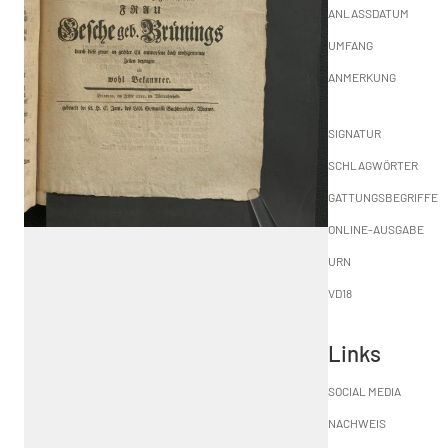
ANLASSDATUM
UMFANG
ANMERKUNG
SIGNATUR
SCHLAGWÖRTER
GATTUNGSBEGRIFFE
ONLINE-AUSGABE
URN
VD18
Links
SOCIAL MEDIA
NACHWEIS