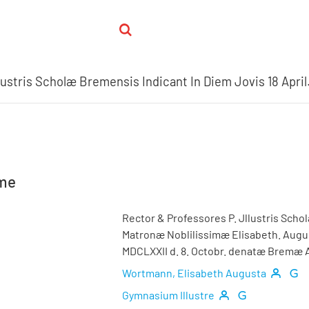
hme
Rector & Professores P. Jllustris Scho
Matronæ Noblilissimæ Elisabeth. Aug
MDCLXXII d. 8. Octobr. denatæ Bremæ A. 
Wortmann, Elisabeth Augusta
Gymnasium Illustre