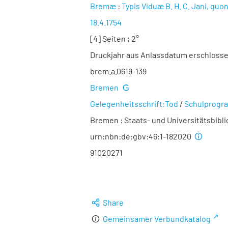
Bremæ
:
Typis Viduæ B. H. C. Jani, qu
18.4.1754
[4] Seiten ; 2°
Druckjahr aus Anlassdatum erschloss
brem.a.0619-139
Bremen
Gelegenheitsschrift:Tod
/
Schulprog
Bremen : Staats- und Universitätsbibl
urn:nbn:de:gbv:46:1-182020
91020271
Share
Gemeinsamer Verbundkatalog