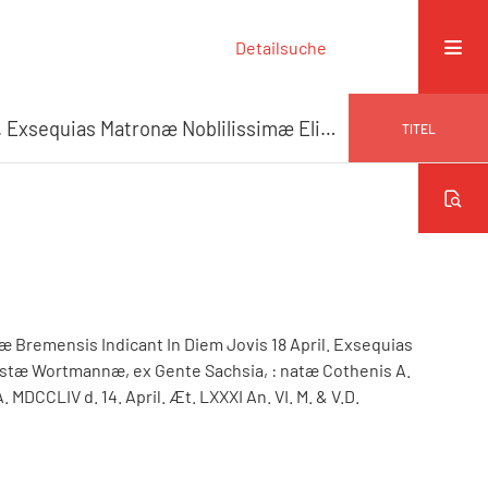
Detailsuche
Rector & Professores P. Jllustris Scholæ Bremensis Indicant In Diem Jovis 18 April. Exsequias Matronæ Noblilissimæ Elisabeth. Augustæ Wortmannæ, ex Gente Sachsia,
TITEL
læ Bremensis Indicant In Diem Jovis 18 April. Exsequias
ustæ Wortmannæ, ex Gente Sachsia,
:
natæ Cothenis A.
MDCCLIV d. 14. April. Æt. LXXXI An. VI. M. & V.D.