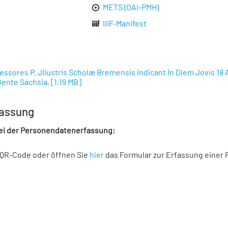
METS (OAI-PMH)
IIIF-Manifest
essores P. Jllustris Scholæ Bremensis Indicant In Diem Jovis 1
ente Sachsia,
[
1,19 MB
]
assung
bei der Personendatenerfassung:
 QR-Code oder öffnen Sie
hier
das Formular zur Erfassung einer 