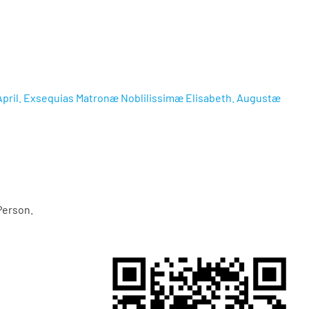
8 April. Exsequias Matronæ Noblilissimæ Elisabeth. Augustæ
Person.