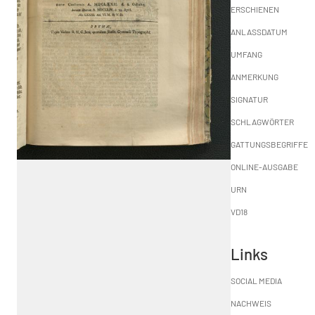
ERSCHIENEN
ANLASSDATUM
UMFANG
ANMERKUNG
SIGNATUR
SCHLAGWÖRTER
GATTUNGSBEGRIFFE
ONLINE-AUSGABE
URN
VD18
Links
SOCIAL MEDIA
NACHWEIS