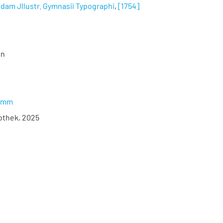
ondam Jllustr. Gymnasii Typographi
,
[1754]
en
ramm
iothek, 2025