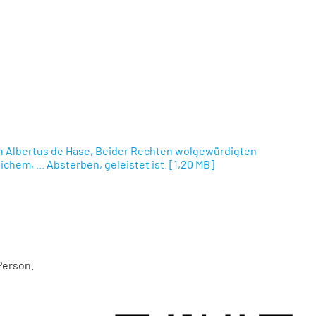
rrn Albertus de Hase, Beider Rechten wolgewürdigten
em, ... Absterben, geleistet ist.
[
1,20 MB
]
Person.