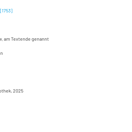
[1753]
zw. am Textende genannt
en
iothek, 2025