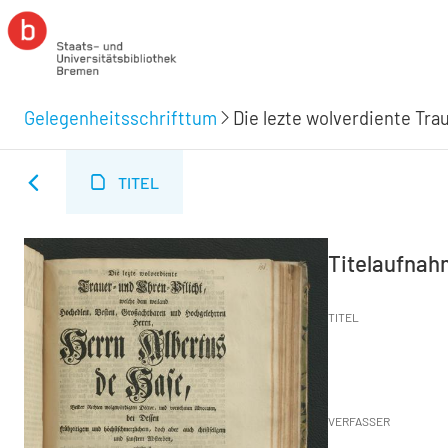
Gelegenheitsschrifttum
TITEL
Titelaufna
TITEL
VERFASSER