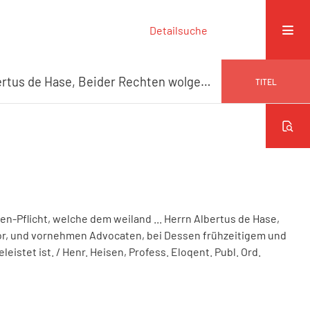
Detailsuche
Die lezte wolverdiente Trauer- und Ehren-Pflicht, welche dem weiland ... Herrn Albertus de Hase, Beider Rechten wolgewürdigten Doctor, und vornehmen Advocaten, bei Dessen frühzeitigem und höchstschmerzlichem, ... Absterben, geleistet ist.
TITEL
en-Pflicht, welche dem weiland ... Herrn Albertus de Hase,
r, und vornehmen Advocaten, bei Dessen frühzeitigem und
leistet ist.
/ Henr. Heisen, Profess. Eloqent. Publ. Ord.