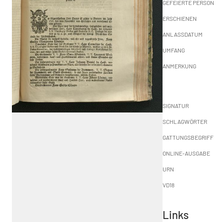
GEFEIERTE PERSON
ERSCHIENEN
ANLASSDATUM
UMFANG
ANMERKUNG
SIGNATUR
SCHLAGWÖRTER
GATTUNGSBEGRIFF
ONLINE-AUSGABE
URN
VD18
Links