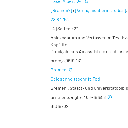
Hase, Albert
[Bremen?]
:
[Verlag nicht ermittelbar]
,
28.8.1753
[4] Seiten ; 2°
Anlassdatum und Verfasser im Text b
Kopftitel
Druckjahr aus Anlassdatum erschloss
brem.a.0619-131
Bremen
Gelegenheitsschrift:Tod
Bremen : Staats- und Universitätsbibl
urn:nbn:de:gbv:46:1-181958
91019702