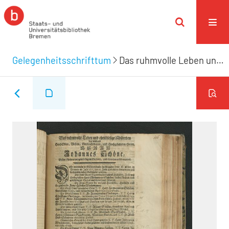
Gelegenheitsschrifttum
Das ruhmvolle Leben und christselige Absterben des weiland ..., Herrn Johannes Schöne, Beider Rechten wolgewürdigten Doctors, und fürnehmen Advocatens.