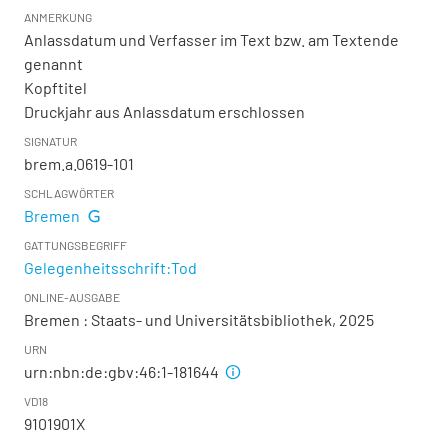
ANMERKUNG
Anlassdatum und Verfasser im Text bzw. am Textende
genannt
Kopftitel
Druckjahr aus Anlassdatum erschlossen
SIGNATUR
brem.a.0619-101
SCHLAGWÖRTER
Bremen
GATTUNGSBEGRIFF
Gelegenheitsschrift:Tod
ONLINE-AUSGABE
Bremen : Staats- und Universitätsbibliothek, 2025
URN
urn:nbn:de:gbv:46:1-181644
VD18
9101901X