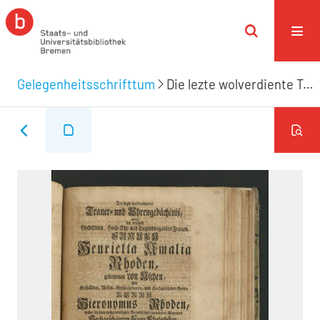
Gelegenheitsschrifttum
Die lezte wolverdiente Trauer- und Ehrengedächtniß, welche der weiland ... Frauen Henrietta Amalia Rhoden, gebohrnen von Aschen, des ... Herrn Hieronymus Rhoden, beider Rechten ... Doctoris und fürnehmen Advocaten Hochgeschätzten Frau Eheliebsten, bei Dero leider! frühzeitigem ... Absterben gestiftet ist.