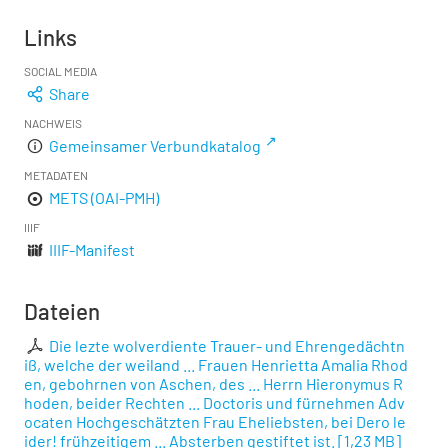
Links
SOCIAL MEDIA
Share
NACHWEIS
Gemeinsamer Verbundkatalog
METADATEN
METS (OAI-PMH)
IIIF
IIIF-Manifest
Dateien
Die lezte wolverdiente Trauer- und Ehrengedächtn
iß, welche der weiland ... Frauen Henrietta Amalia Rhod
en, gebohrnen von Aschen, des ... Herrn Hieronymus R
hoden, beider Rechten ... Doctoris und fürnehmen Adv
ocaten Hochgeschätzten Frau Eheliebsten, bei Dero le
ider! frühzeitigem ... Absterben gestiftet ist.
[
1,23 MB
]