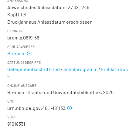
ANMERKUNG
Abweichndes Anlassdatum: 27.08.1745
Kopftitel
Druckjahr aus Anlassdatum erschlossen
SIGNATUR
brem.a.0619-56
SCHLAGWÖRTER
Bremen
GATTUNGSBEGRIFFE
Gelegenheitsschrift:Tod
/
Schulprogramm
/
Einblattdruc
k
ONLINE-AUSGABE
Bremen : Staats- und Universitätsbibliothek, 2025
URN
urn:nbn:de:gbv:46:1-181133
VD18
91018331