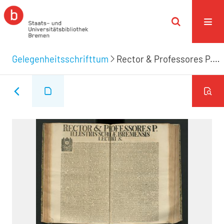
Gelegenheitsschrifttum
Rector & Professores P. Illustris Scholæ Bremensis Lectori S.