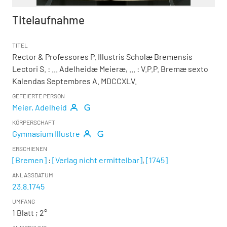
Titelaufnahme
TITEL
Rector & Professores P. Illustris Scholæ Bremensis
Lectori S.
:
... Adelheidæ Meieræ, ... : V.P.P. Bremæ sexto
Kalendas Septembres A. MDCCXLV.
GEFEIERTE PERSON
Meier, Adelheid
KÖRPERSCHAFT
Gymnasium Illustre
ERSCHIENEN
[Bremen]
:
[Verlag nicht ermittelbar]
,
[1745]
ANLASSDATUM
23.8.1745
UMFANG
1 Blatt ; 2°