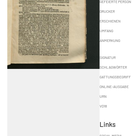
GEFEIERTE PERSON
DRUCKER
ERSCHIENEN
UMFANG
ANMERKUNG
SIGNATUR
SCHLAGWÖRTER
GATTUNGSBEGRIFF
ONLINE-AUSGABE
URN
VD18
Links
SOCIAL MEDIA