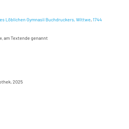
, des Löblichen Gymnasii Buchdruckers, Wittwe
,
1744
zw. am Textende genannt
iothek, 2025