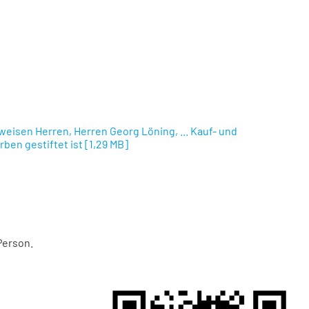
eisen Herren, Herren Georg Löning, ... Kauf- und
rben gestiftet ist
[
1,29 MB
]
Person.