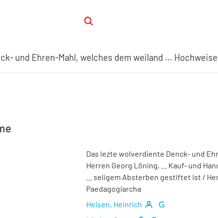
hme
Das lezte wolverdiente Denck- und Eh
Herren Georg Löning, ... Kauf- und Han
... seligem Absterben gestiftet ist
/ Hen
Paedagogiarcha
Heisen, Heinrich