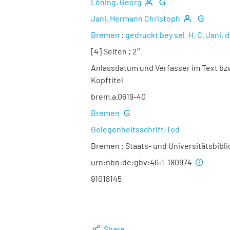
Löning, Georg
Jani, Hermann Christoph
Bremen
:
gedruckt bey sel. H. C. Jani
[4] Seiten ; 2°
Anlassdatum und Verfasser im Text b
Kopftitel
brem.a.0619-40
Bremen
Gelegenheitsschrift:Tod
Bremen : Staats- und Universitätsbibl
urn:nbn:de:gbv:46:1-180974
91018145
Share