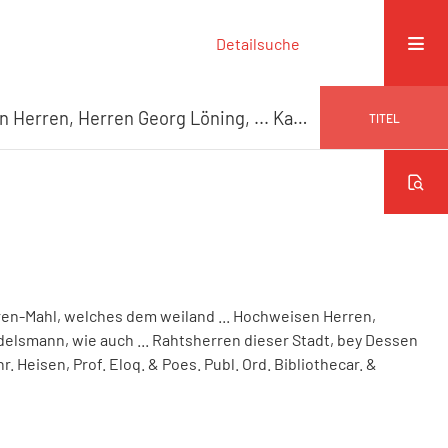
Detailsuche
Das lezte wolverdiente Denck- und Ehren-Mahl, welches dem weiland ... Hochweisen Herren, Herren Georg Löning, ... Kauf- und Handelsmann, wie auch ... Rahtsherren dieser Stadt, bey Dessen ... seligem Absterben gestiftet ist
TITEL
ren-Mahl, welches dem weiland ... Hochweisen Herren,
delsmann, wie auch ... Rahtsherren dieser Stadt, bey Dessen
r. Heisen, Prof. Eloq. & Poes. Publ. Ord. Bibliothecar. &